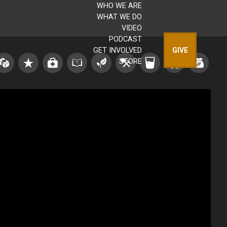
WHO WE ARE
WHAT WE DO
VIDEO
PODCAST
GET INVOLVED
GIVE
STORE