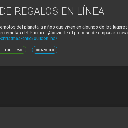
DE REGALOS EN LÍNEA
BASBO_IMPACT_SPANISH_SUBS_WEB_MIX
remotos del planeta, a niños que viven en algunos de los lugare
 remotas del Pacífico. ¡Convierte el proceso de empacar, enviar 
christmas-child/buildonline/
100
250
DOWNLOAD