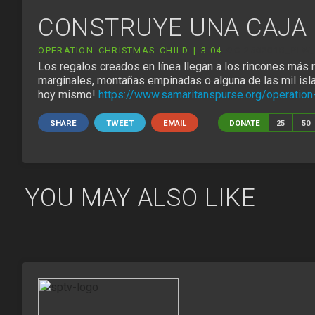
CONSTRUYE UNA CAJA 
OPERATION CHRISTMAS CHILD | 3:04
OC-250201B_PLW_
Los regalos creados en línea llegan a los rincones más 
marginales, montañas empinadas o alguna de las mil islas
hoy mismo!
https://www.samaritanspurse.org/operation-
SHARE
TWEET
EMAIL
DONATE
25
50
YOU MAY ALSO LIKE